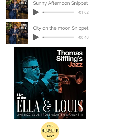
Durch seine Kompositionen und den 
Sunny Afternoon Snippet
entspannten Band-Sound erreicht Thomas 
-01:02
Siffling mit seinen Produktionen ein 
großes und vielschichtiges Publikum. 
City on the moon Snippet
Seine lyrische und melodiebezogene Art 
des Spielens zählen genauso zu seinem 
-00:40
Markenzeichen, wie die stetige 
Hinterfragung der eigenen Kunst und die 
damit verbundenen Weiterentwicklung.  

Immer aber unter der Prämisse einen 
nachvollziehbaren und verständlichen Jazz 
zu machen, der beim Publikum keine 
Türen zuwirft, sondern ganz im Gegenteil, 
Türen wieder öffnet und Lust auf mehr 
machen soll.

Seit 2022 erfüllt sich Siffling einen 
langgehegten Traum und tritt auch als 
Sänger auf. Hier tritt er sichtlich in die 
Fußstapfen seines großen Vorbildes Chet 