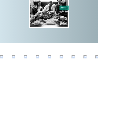
2015 Premiere 2. Ballett-
Auftragskomposition für das Kevin O’Day 
Ballett am NTM, Mannheim

2014 Thomas Siffling & Claus Boesser-
Ferrari „Songs – Live at the Pawnshop” 

(11. Album)

2014 Konzerte & Studioaufenthalte u.a., 
Dänemark, Niederlande, Belgien, 
Rumänien  

2013 Club des Belugas & Thomas Siffling 
“Chin Chin Sessions” (10. Album)

2013 Thomas Siffling Trio “Personal 
Relations” (9. Album)

2012 Premiere 1. Ballett-
Auftragskomposition für das Kevin O’Day 
Ballett am NTM, Mannheim

2011 Thomas Siffling & Claus Boesser-
Ferrari „Duologix“ (8. Album) 

2010 Thomas Siffling & Daniel Prandl 
“Ballads” (7. Album)
