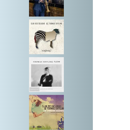
generieren, prägen und motivieren ihn.

„Ich finde es wichtig, dass man als 
Musiker nicht nur nimmt, sondern auch 
was zurückgibt.“ (Thomas Siffling)

Für sein großes Engagement, Mannheim 
als lebendige Jazzstadt wieder national 
sichtbar zu machen, wurde Siffling 2023 
mit dem höchsten Ehrenorden der Stadt 
Mannheim, dem „Bloomaul“, 
ausgezeichnet. 

„Ich bin ja auch Lokalpatriot. Ich versuche, 
Mannheim nach vorne zu pushen und dazu 
meinen bescheidenen Teil beizutragen.“ 
(Thomas Siffling)

Anfang 2024 expandierte Siffling und 
eröffnete einen zweiten Ella & Louis Live 
Jazz Club im Frankfurter 