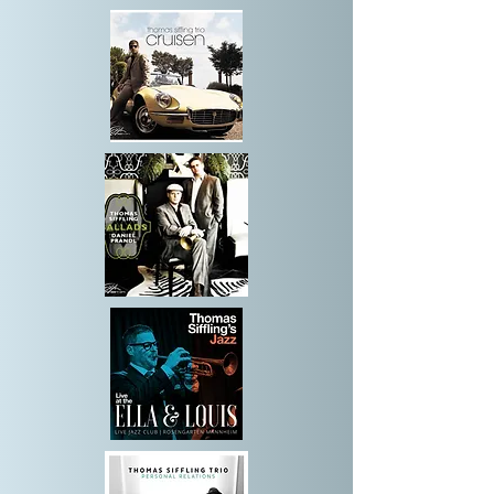
Holzhausenschlösschen, wo er ebenfalls 
als Kurator tätig ist.

Trotz allem Erfolg, als Geschäftsmann und 
Kurator, ist und bleibt Siffling im Herzen 
ein leidenschaftlicher und emotionaler 
Musiker – 

und das steht 2024 wieder im Fokus!  

Discografie / Musikalische Meilensteine

2024 Thomas Siffling „Gentlemen’s 
Choice“ (14. Album)

2018 Club des Belugas & Thomas Siffling 
„Ragbag“ (13. Album)

2017 Thomas Siffling “Flow” (12. Album)

2016 Erste musikalische Kooperation mit 
dem Kurpfälzischen Kammerorchester

2015 Diverse internationale Konzerte, u.a. 
Paris, London, Bukarest, Luzern, Haiti
