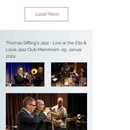
2009 Thomas Siffling Trio “Cruisen” (6. 
Album)

2007 Thomas Siffling Trio “Kitchen Music” 
Load More
(5. Album)

2005 Thomas Siffling & The Public Sound 
Office “Human Impressions” (4. Album)

2004 Thomas Siffling “Changes” (3. 
Thomas Siffling's Jazz - Live at the Ella &
Album)

Louis Jazz Club Mannheim, 09. Januar
2001 Thomas Siffling Group “Stories” (2. 
2024
Album)

1999 Thomas Siffling Jazz Quartett “Soft 
Wind” (1. Album)